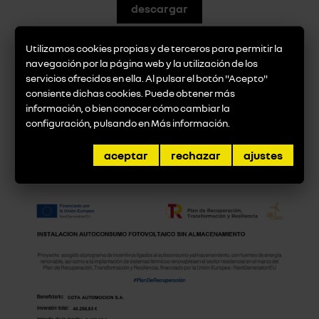
descargar
Utilizamos cookies propias y de terceros para permitir la
navegación por la página web y la utilización de los
Instalación Autoconsumo Fotovoltaico Sin
servicios ofrecidos en ella. Al pulsar el botón "Acepto"
Almacenamiento
en Calle Margarita Salas, 18,
consiente dichas cookies. Puede obtener más
28919 Leganés de 43,20kW
información, o bien conocer cómo cambiar la
configuración, pulsando en
Más información
.
Plan de Recuperación, Transformación y
Resiliencia, financiado por la Unión Europea -
aceptar
rechazar
ajustes
NextGenerationEU