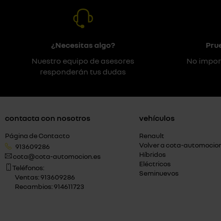
¿Necesitas algo?
Pru
Nuestro equipo de asesores
No impor
responderán tus dudas
contacta con nosotros
vehículos
Página de Contacto
Renault
Volver a cota-automocio
913609286
Híbridos
cota@cota-automocion.es
Eléctricos
Teléfonos:
Seminuevos
Ventas: 913609286
Recambios: 914611723