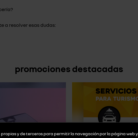
cería?
e a resolver esas dudas:
promociones destacadas
propias y de terceros para permitir la navegación por la página web y 