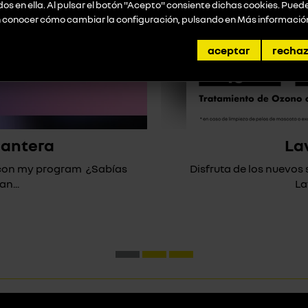
idos en ella. Al pulsar el botón "Acepto" consiente dichas cookies. Pue
n conocer cómo cambiar la configuración, pulsando en
Más informació
aceptar
recha
lantera
La
* con my program ¿Sabías
Disfruta de los nuevos
n...
La