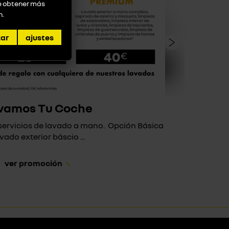
de obtener más
n
.
zar
ajustes
vamos Tu Coche
 servicios de lavado a mano. Opción Básica
Si a t
vado exterior báscio ...
ver promoción