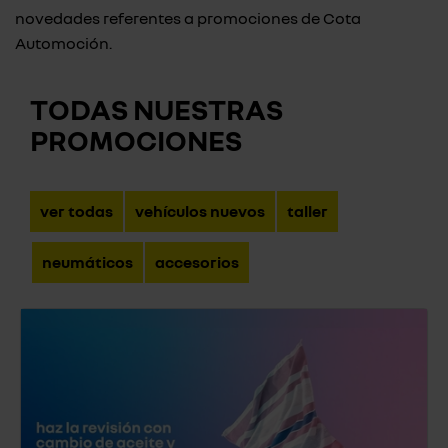
novedades referentes a promociones de Cota
Automoción.
TODAS NUESTRAS
PROMOCIONES
ver todas
vehículos nuevos
taller
neumáticos
accesorios