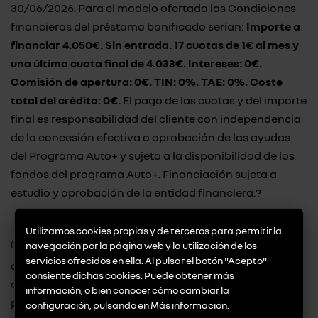
30/06/2026. Para el modelo ofertado las Condiciones
financieras del préstamo bonificado serían:
Importe a
financiar 4.050€. Sin entrada. 17 cuotas de 1€ al mes y
una última cuota final de 4.033€. Intereses: 0€.
Comisión de apertura: 0€. TIN: 0%. TAE: 0%. Coste
total del crédito: 0€.
El pago de las cuotas y del importe
final es responsabilidad del cliente con independencia
de la concesión efectiva o aprobación de las ayudas
del Programa Auto+ y sujeta a la disponibilidad de los
fondos del programa Auto+. Financiación sujeta a
estudio y aprobación de la entidad financiera.?
Utilizamos cookies propias y de terceros para permitir la
(3)
navegación por la página web y la utilización de los
Ahorro de 800€ después de impuestos. Importe
servicios ofrecidos en ella. Al pulsar el botón "Acepto"
aplicable a todos los clientes particulares que compren
consiente dichas cookies. Puede obtener más
o financien un vehículo 100% eléctrico (no aplicable
información, o bien conocer cómo cambiar la
para motorizaciones PHEV) a partir del 01/03/2025 y
configuración, pulsando en
Más información
.