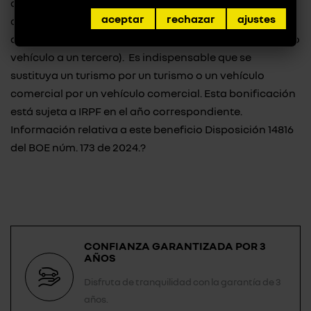
que achatarren o entreguen a cambio un vehículo de
aceptar
rechazar
ajustes
combustión a su nombre con más de un año de
antigüedad en propiedad (o acrediten la venta de dicho
vehículo a un tercero). Es indispensable que se
sustituya un turismo por un turismo o un vehículo
comercial por un vehículo comercial. Esta bonificación
está sujeta a IRPF en el año correspondiente.
Información relativa a este beneficio
Disposición 14816
del BOE núm. 173 de 2024
.?
CONFIANZA GARANTIZADA POR 3
AÑOS
Disfruta de tranquilidad con la garantía de 3
años.