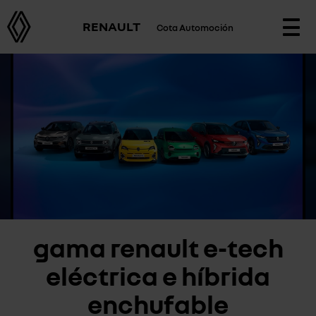
RENAULT
Cota Automoción
Togg
navi
gama renault e-tech
eléctrica e híbrida
enchufable