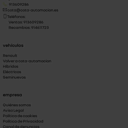
913609286
cota@cota-automocion.es
Teléfonos:
Ventas: 913609286
Recambios: 914611723
vehículos
Renault
Volver a cota-automocion
Híbridos
Eléctricos
Seminuevos
empresa
Quiénes somos
Aviso Legal
Política de cookies
Política de Privacidad
Canal de denuncias