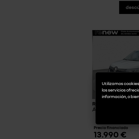
descú
Utilizamos cookies 
los servicios ofrec
información, o bie
RENAULT RAPID 
Ábrete Sésamo
2022 | Diesel | 6
Precio financiado
13.990 €