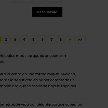
*sujeto a condiciones de financiación
descúbrelo
2
3
4
5
6
7
8
>
>>
rincipales modelos que se encuentran
ía.
s a la venta de una forma muy minuciosa,
tendrás la seguridad de haber comprado un
ambién a lo que se esconde bajo la tapa del
lómetros de vida por delante porque sabemos