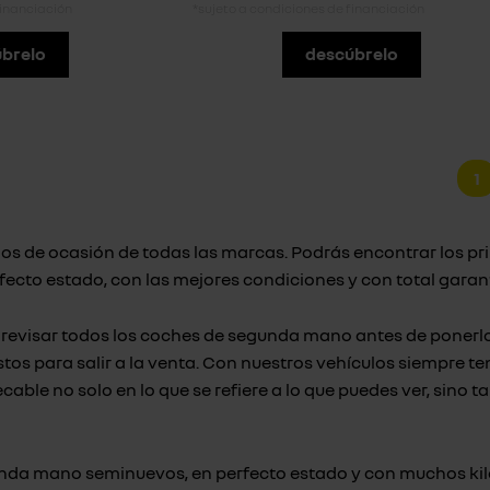
financiación
*sujeto a condiciones de financiación
brelo
descúbrelo
1
los de ocasión de todas las marcas. Podrás encontrar los p
fecto estado, con las mejores condiciones y con total garant
revisar todos los coches de segunda mano antes de ponerlo
istos para salir a la venta. Con nuestros vehículos siempre 
able no solo en lo que se refiere a lo que puedes ver, sino t
nda mano seminuevos, en perfecto estado y con muchos ki