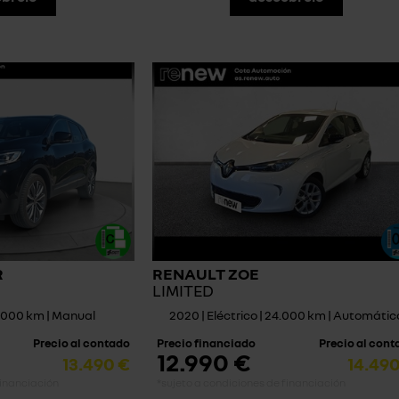
R
RENAULT ZOE
LIMITED
29.000 km | Manual
2020 | Eléctrico | 24.000 km | Automátic
Precio al contado
Precio financiado
Precio al con
12.990 €
13.490 €
14.49
financiación
*sujeto a condiciones de financiación