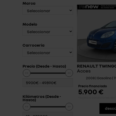
Marca
Modelo
Carroceria
RENAULT TWING
Precio (Desde - Hasta)
Acces
2008 | Gasolina | 
Precio financiado
5.900 €
Kilómetros (Desde -
*sujeto a condiciones de 
Hasta)
descú