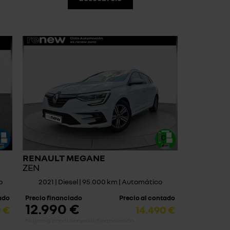
RENAULT MEGANE
ZEN
o
2021 | Diesel | 95.000 km | Automático
tado
Precio financiado
Precio al contado
12.990 €
0 €
14.490 €
*sujeto a condiciones de financiación