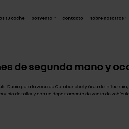
s tu coche
posventa
contacto
sobre nosotros
es de segunda mano y oc
t- Dacia para la zona de Carabanchel y área de influencia,
ervicio de taller y con un departamento de venta de vehícu