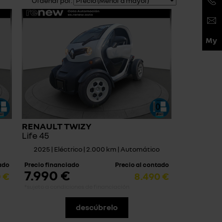
Ordenar por:
RENAULT TWIZY
Life 45
2025 | Eléctrico | 2.000 km | Automático
tado
Precio financiado
Precio al contado
7.990 €
 €
8.490 €
*sujeto a condiciones de financiación
descúbrelo