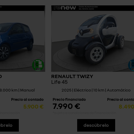
O
RENAULT TWIZY
Life 45
78.000 km | Manual
2025 | Eléctrico | 10 km | Automático
Precio al contado
Precio financiado
Precio al con
7.990 €
5.900 €
8.490
financiación
*sujeto a condiciones de financiación
brelo
descúbrelo