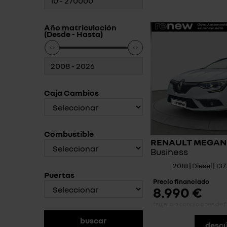
Año matriculación
(Desde - Hasta)
Caja Cambios
Combustible
RENAULT MEGAN
Business
2018 | Diesel | 1
Puertas
Precio financiado
8.990 €
*sujeto a condiciones de 
descú