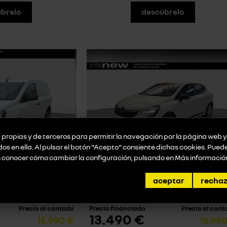
brelo
descúbrelo
propias y de terceros para permitir la navegación por la página web y 
idos en ella. Al pulsar el botón "Acepto" consiente dichas cookies. Pue
n conocer cómo cambiar la configuración, pulsando en
Más informació
/ KANGOO
RENAULT CLIO
Evolution
aceptar
recha
2.400 km | Manual
2024 | Gasolina | 17.800 km | Manual
Precio al contado
Precio financiado
Precio al con
13.490 €
15.990 €
15.99