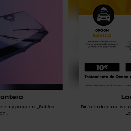
lantera
La
* con my program ¿Sabías
Disfruta de los nuevos
n...
La