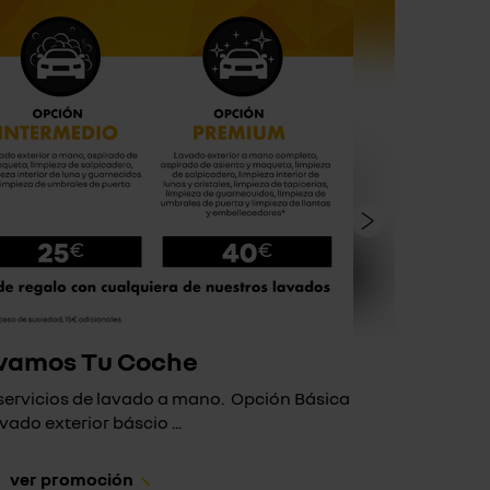
vamos Tu Coche
 servicios de lavado a mano. Opción Básica
Si a t
vado exterior báscio ...
ver promoción