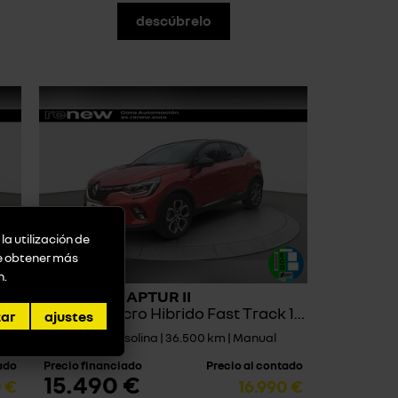
descúbrelo
la utilización de
de obtener más
n
.
RENAULT CAPTUR II
TCe GPF Micro Hibrido Fast Track 103kW
zar
ajustes
2022 | Gasolina | 36.500 km | Manual
tado
Precio financiado
Precio al contado
15.490 €
0 €
16.990 €