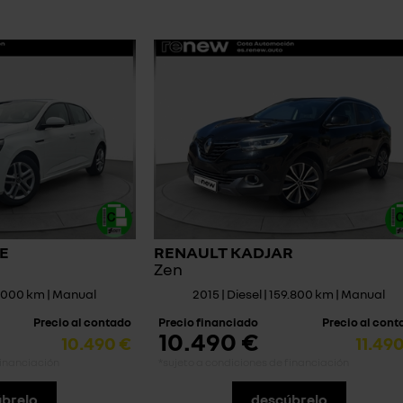
E
RENAULT KADJAR
Zen
37.000 km | Manual
2015 | Diesel | 159.800 km | Manual
Precio al contado
Precio financiado
Precio al con
10.490 €
10.490 €
11.49
financiación
*sujeto a condiciones de financiación
brelo
descúbrelo