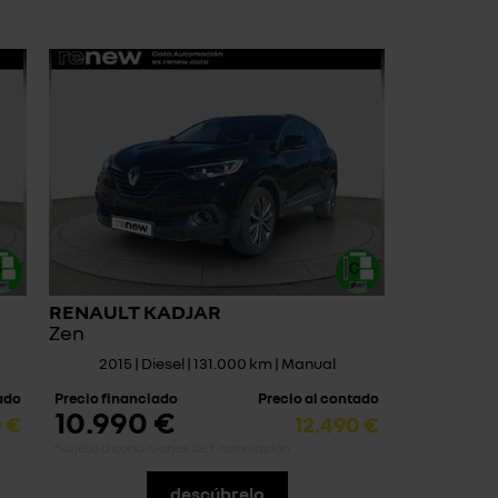
RENAULT KADJAR
Zen
2015 | Diesel | 131.000 km | Manual
tado
Precio financiado
Precio al contado
10.990 €
0 €
12.490 €
*sujeto a condiciones de financiación
descúbrelo