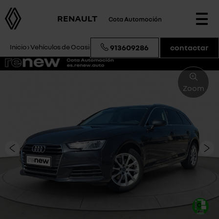
RENAULT
Cota Automoción
Togg
navi
Inicio
›
Vehículos de Ocasión
›
Audi A4 advanced edition
913609286
contactar
Zoom