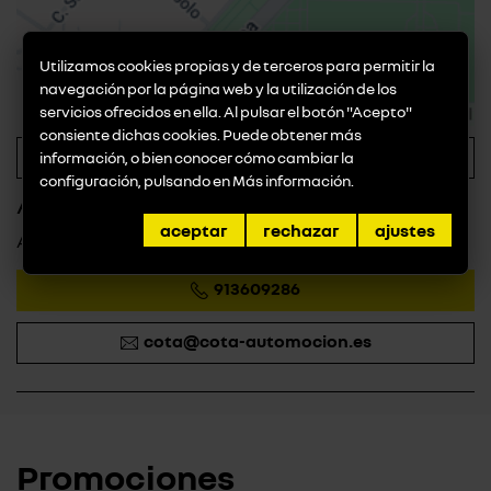
Utilizamos cookies propias y de terceros para permitir la
navegación por la página web y la utilización de los
servicios ofrecidos en ella. Al pulsar el botón "Acepto"
consiente dichas cookies. Puede obtener más
ver en google maps
información, o bien conocer cómo cambiar la
configuración, pulsando en
Más información
.
Avda del Euro
aceptar
rechazar
ajustes
Avda del Euro nº 14, 28054 Madrid
913609286
cota@cota-automocion.es
Promociones