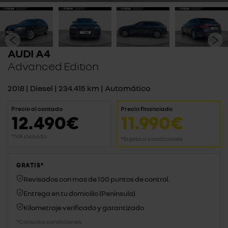
AUDI A4
Advanced Edition
2018 | Diesel | 234.415 km | Automático
Precio al contado
Precio financiado
12.490€
11.990€
*IVA incluido
*Sujeto a condiciones
GRATIS*
Revisados con mas de 100 puntos de control.
Entrega en tu domicilio (Península)
Kilometraje verificado y garantizado
*Consulta condiciones.