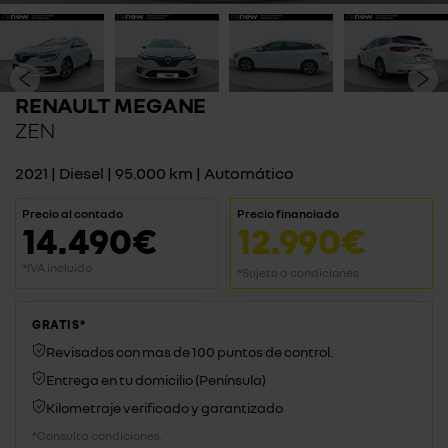
RENAULT MEGANE
ZEN
2021 | Diesel | 95.000 km | Automático
Precio al contado
Precio financiado
14.490€
12.990€
*IVA incluido
*Sujeto a condiciones
GRATIS*
Revisados con mas de 100 puntos de control.
Entrega en tu domicilio (Península)
Kilometraje verificado y garantizado
*Consulta condiciones.