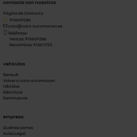
contacta con nosotros
Página de Contacto
913609286
cota@cota-automocion.es
Teléfonos:
Ventas: 913609286
Recambios: 914611723
vehículos
Renault
Volver a cota-automocion
Híbridos
Eléctricos
Seminuevos
empresa
Quiénes somos
Aviso Legal