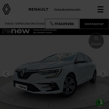
RENAULT
Cota Automoción
Togg
navi
Inicio
›
Vehículos de Ocasión
›
Renault Megane ZEN
913609286
contactar
Zoom