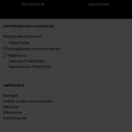
de Renault
opciones.
contacta con nosotros
Página de Contacto
913609286
cota@cota-automocion.es
Teléfonos:
Ventas: 913609286
Recambios: 914611723
vehículos
Renault
Volver a cota-automocion
Híbridos
Eléctricos
Seminuevos