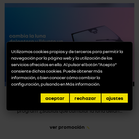
Utilizamos cookies propias y de terceros para permitir la
navegación por la página web y la utilización de los
servicios ofrecidos en ella. Al pulsar el botón "Acepto"
consiente dichas cookies. Puede obtener más
información, o bien conocer cómo cambiar la
configuración, pulsando en
Más información
.
Promoción Luna Delantera
aceptar
rechazar
ajustes
Cámbiala y llévate un clean box de regalo* con my
program ¿Sabías que cambiar la luna delan...
ver promoción