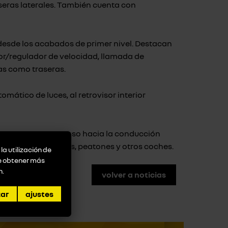
raseras laterales. También cuenta con
 desde los acabados de primer nivel. Destacan
dor/regulador de velocidad, llamada de
as como traseras.
omático de luces, al retrovisor interior
que es un primer paso hacia la conducción
reconoce ciclistas, peatones y otros coches.
la utilización de
de obtener más
n
.
volver a noticias
zar
ajustes