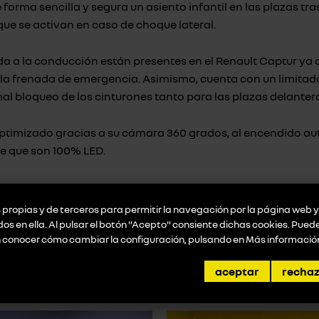
de forma sencilla y segura un asiento infantil en las plazas t
que se activan en caso de choque lateral.
uda a la conducción están presentes en el Renault Captur ya
 a la frenada de emergencia. Asimismo, cuenta con un limita
al bloqueo de los cinturones tanto para las plazas delanter
tá optimizado gracias a su cámara 360 grados, al encendido aut
rie que son 100% LED.
el futuro pues incluye el Highway & Traffic Jam Companion, 
mas de seguridad como la frenada activa de emergencia que 
propias y de terceros para permitir la navegación por la página web y 
idos en ella. Al pulsar el botón "Acepto" consiente dichas cookies. Pue
n conocer cómo cambiar la configuración, pulsando en
Más informació
aceptar
recha
promociones destacadas