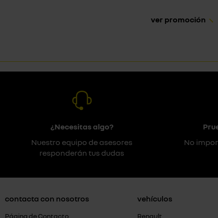
ver promoción
¿Necesitas algo?
Pru
Nuestro equipo de asesores
No impor
responderán tus dudas
contacta con nosotros
vehículos
Página de Contacto
Renault