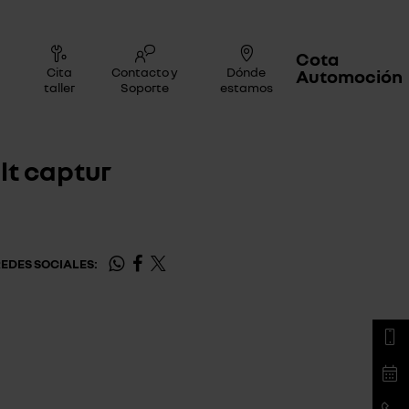
Cota
Cita
Contacto y
Dónde
Automoción
taller
Soporte
estamos
lt captur
EDES SOCIALES: