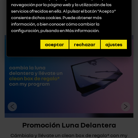
navegación por la página web y la utilización de los
volver a noticias
servicios ofrecidos en ella. Al pulsar el botón "Acepto"
consiente dichas cookies. Puede obtener más
promociones destacadas
información, o bien conocer cómo cambiar la
configuración, pulsando en
Más información
.
aceptar
rechazar
ajustes
Promoción Luna Delantera
Cámbiala y llévate un clean box de regalo* con my