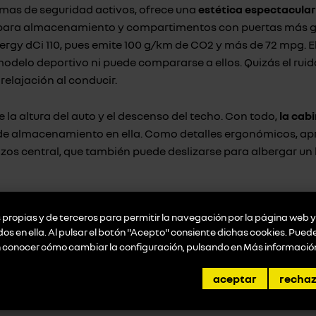
mas de seguridad activos, ofrece una
estética espectacular
 para almacenamiento y compartimentos con puertas más gr
rgy dCi 110, pues emite 100 g/km de CO2 y más de 72 mpg. E
odelo deportivo ni puede compararse a ellos. Quizás el ruid
 relajación al conducir.
 la altura del auto y el descenso del techo. Con todo,
la cab
s de almacenamiento en ella. Como detalles ergonómicos, ap
razos central, que también puede deslizarse para albergar 
obresaliente
. Actualmente son de 20 pulgadas, tan grandes
propias y de terceros para permitir la navegación por la página web y 
 se desenvuelven a la perfección.
idos en ella. Al pulsar el botón "Acepto" consiente dichas cookies. Pue
n conocer cómo cambiar la configuración, pulsando en
Más informació
aceptar
recha
promociones destacadas