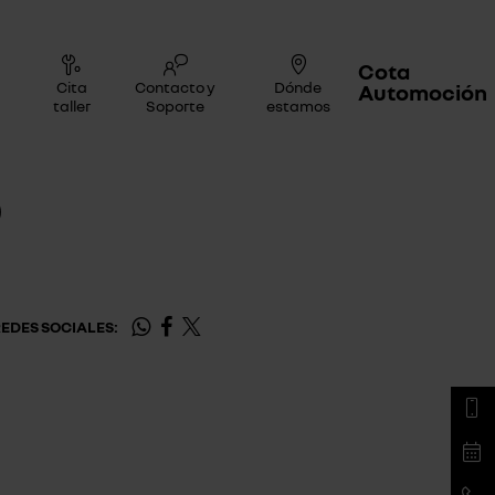
Cota
Cita
Contacto y
Dónde
Automoción
taller
Soporte
estamos
0
EDES SOCIALES: