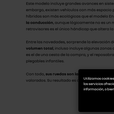
Este modelo incluye grandes avances en siste
embargo, existen vehículos con más espacio
híbridas son más ecológicas que el modelo Ene
la conducción
, aunque lógicamente no es un m
retrovisores es el único hándicap que altera la
Entre las novedades, sorprende la elevación de
volumen total
, incluso incluye algunas zona
es el de una cesta de la compra, y el reposab
plegables infantiles.
Con todo,
sus ruedas son la innovación más s
Utilizamos cookies 
valorados. Su resultado es óptimo y, al viajar,
los servicios ofrec
información, o bie