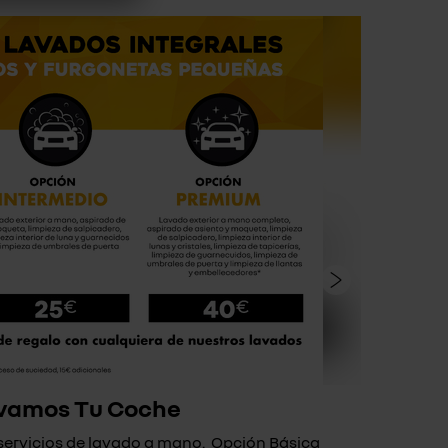
vamos Tu Coche
 servicios de lavado a mano. Opción Básica
Si a t