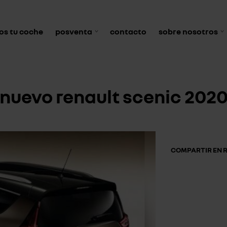
s tu coche
posventa
contacto
sobre nosotros
nuevo renault scenic 202
COMPARTIR EN R