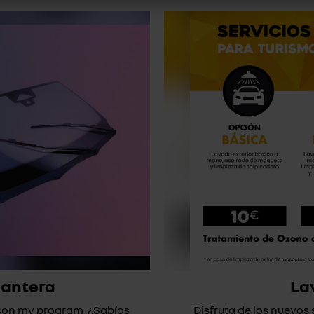
lantera
La
* con my program ¿Sabías
Disfruta de los nuevos