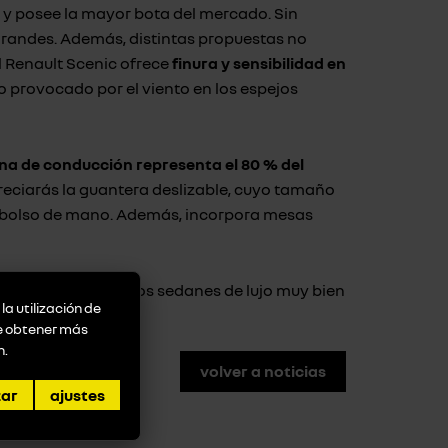
y posee la mayor bota del mercado. Sin
andes. Además, distintas propuestas no
l Renault Scenic ofrece
finura y sensibilidad en
o provocado por el viento en los espejos
ina de conducción representa el 80 % del
reciarás la guantera deslizable, cuyo tamaño
un bolso de mano. Además, incorpora mesas
 como las de algunos sedanes de lujo muy bien
la utilización de
de obtener más
n
.
volver a noticias
zar
ajustes