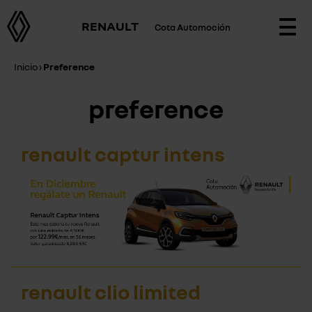
RENAULT
Cota Automoción
Togg
navi
Inicio
›
Preference
preference
renault captur intens
renault clio limited