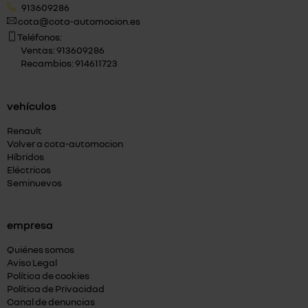
913609286
cota@cota-automocion.es
Teléfonos:
Ventas: 913609286
Recambios: 914611723
vehículos
Renault
Volver a cota-automocion
Híbridos
Eléctricos
Seminuevos
empresa
Quiénes somos
Aviso Legal
Política de cookies
Política de Privacidad
Canal de denuncias