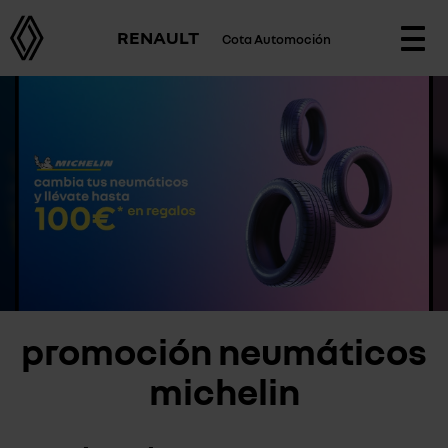
RENAULT
Cota Automoción
Togg
navi
promoción neumáticos
michelin