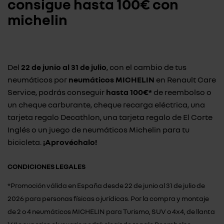
consigue hasta
100€ con
michelin
Del
22 de junio al 31 de julio
, con el cambio de tus
neumáticos por
neumáticos MICHELIN
en Renault Care
Service, podrás conseguir
hasta 100€*
de reembolso o
un cheque carburante, cheque recarga eléctrica, una
tarjeta regalo Decathlon, una tarjeta regalo de El Corte
Inglés o un juego de neumáticos Michelin para tu
bicicleta.
¡Aprovéchalo!
CONDICIONES LEGALES
*Promoción válida en España desde 22 de junio al 31 de julio de
2026 para personas físicas o jurídicas. Por la compra y montaje
de 2 o 4 neumáticos MICHELIN para Turismo, SUV o 4x4, de llanta