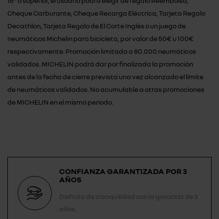
16” o superior, el usuario podrá elegir de regalo Reembolso,
Cheque Carburante, Cheque Recarga Eléctrica, Tarjeta Regalo
Decathlon, Tarjeta Regalo de El Corte Inglés o un juego de
neumáticos Michelin para bicicleta, por valor de 50€ u 100€
respectivamente. Promoción limitada a 80.000 neumáticos
validados. MICHELIN podrá dar por finalizada la promoción
antes de la fecha de cierre prevista una vez alcanzado el límite
de neumáticos validados. No acumulable a otras promociones
de MICHELIN en el mismo periodo.
CONFIANZA GARANTIZADA POR 3
AÑOS
Disfruta de tranquilidad con la garantía de 3
años.